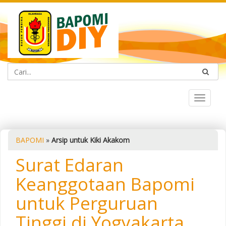
Toggle
navigat
BAPOMI
»
Arsip untuk Kiki Akakom
Surat Edaran
Keanggotaan Bapomi
untuk Perguruan
Tinggi di Yogyakarta