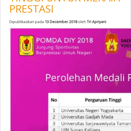
PRESTASI
Dipublikasikan pada
13 December 2018
oleh
Tri Apriyani