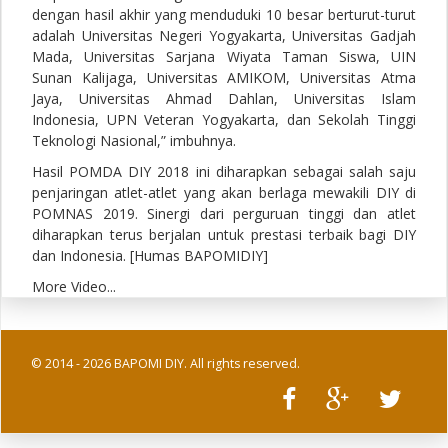
dengan hasil akhir yang menduduki 10 besar berturut-turut
adalah Universitas Negeri Yogyakarta, Universitas Gadjah
Mada, Universitas Sarjana Wiyata Taman Siswa, UIN
Sunan Kalijaga, Universitas AMIKOM, Universitas Atma
Jaya, Universitas Ahmad Dahlan, Universitas Islam
Indonesia, UPN Veteran Yogyakarta, dan Sekolah Tinggi
Teknologi Nasional,” imbuhnya.
Hasil POMDA DIY 2018 ini diharapkan sebagai salah saju
penjaringan atlet-atlet yang akan berlaga mewakili DIY di
POMNAS 2019. Sinergi dari perguruan tinggi dan atlet
diharapkan terus berjalan untuk prestasi terbaik bagi DIY
dan Indonesia. [Humas BAPOMIDIY]
More Video...
© 2014 - 2026 BAPOMI DIY. All rights reserved.