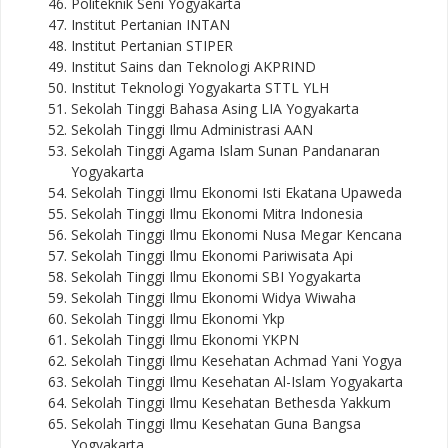
Politeknik Seni Yogyakarta
Institut Pertanian INTAN
Institut Pertanian STIPER
Institut Sains dan Teknologi AKPRIND
Institut Teknologi Yogyakarta STTL YLH
Sekolah Tinggi Bahasa Asing LIA Yogyakarta
Sekolah Tinggi Ilmu Administrasi AAN
Sekolah Tinggi Agama Islam Sunan Pandanaran
Yogyakarta
Sekolah Tinggi Ilmu Ekonomi Isti Ekatana Upaweda
Sekolah Tinggi Ilmu Ekonomi Mitra Indonesia
Sekolah Tinggi Ilmu Ekonomi Nusa Megar Kencana
Sekolah Tinggi Ilmu Ekonomi Pariwisata Api
Sekolah Tinggi Ilmu Ekonomi SBI Yogyakarta
Sekolah Tinggi Ilmu Ekonomi Widya Wiwaha
Sekolah Tinggi Ilmu Ekonomi Ykp
Sekolah Tinggi Ilmu Ekonomi YKPN
Sekolah Tinggi Ilmu Kesehatan Achmad Yani Yogya
Sekolah Tinggi Ilmu Kesehatan Al-Islam Yogyakarta
Sekolah Tinggi Ilmu Kesehatan Bethesda Yakkum
Sekolah Tinggi Ilmu Kesehatan Guna Bangsa
Yogyakarta