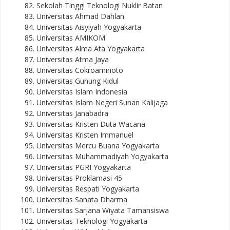
Sekolah Tinggi Teknologi Nuklir Batan
Universitas Ahmad Dahlan
Universitas Aisyiyah Yogyakarta
Universitas AMIKOM
Universitas Alma Ata Yogyakarta
Universitas Atma Jaya
Universitas Cokroaminoto
Universitas Gunung Kidul
Universitas Islam Indonesia
Universitas Islam Negeri Sunan Kalijaga
Universitas Janabadra
Universitas Kristen Duta Wacana
Universitas Kristen Immanuel
Universitas Mercu Buana Yogyakarta
Universitas Muhammadiyah Yogyakarta
Universitas PGRI Yogyakarta
Universitas Proklamasi 45
Universitas Respati Yogyakarta
Universitas Sanata Dharma
Universitas Sarjana Wiyata Tamansiswa
Universitas Teknologi Yogyakarta