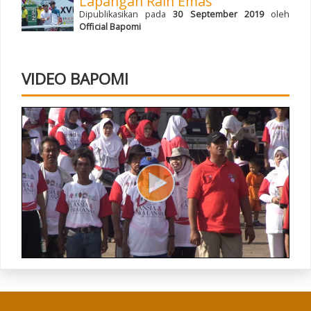
Lapangan Raih Emas
Dipublikasikan pada
30 September 2019
oleh
Official Bapomi
VIDEO BAPOMI