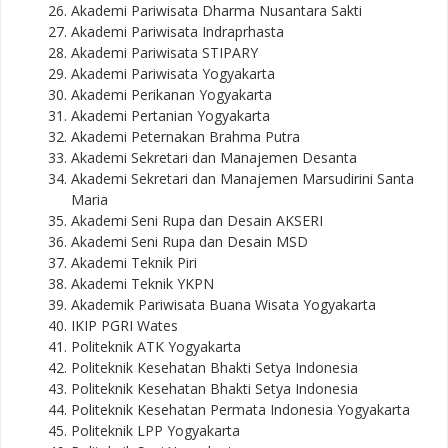
Akademi Pariwisata Dharma Nusantara Sakti
Akademi Pariwisata Indraprhasta
Akademi Pariwisata STIPARY
Akademi Pariwisata Yogyakarta
Akademi Perikanan Yogyakarta
Akademi Pertanian Yogyakarta
Akademi Peternakan Brahma Putra
Akademi Sekretari dan Manajemen Desanta
Akademi Sekretari dan Manajemen Marsudirini Santa
Maria
Akademi Seni Rupa dan Desain AKSERI
Akademi Seni Rupa dan Desain MSD
Akademi Teknik Piri
Akademi Teknik YKPN
Akademik Pariwisata Buana Wisata Yogyakarta
IKIP PGRI Wates
Politeknik ATK Yogyakarta
Politeknik Kesehatan Bhakti Setya Indonesia
Politeknik Kesehatan Bhakti Setya Indonesia
Politeknik Kesehatan Permata Indonesia Yogyakarta
Politeknik LPP Yogyakarta