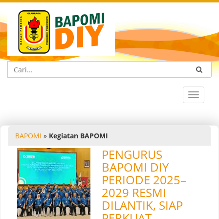
Toggle
navigat
BAPOMI
»
Kegiatan BAPOMI
PENGURUS
BAPOMI DIY
PERIODE 2025–
2029 RESMI
DILANTIK, SIAP
PERKUAT