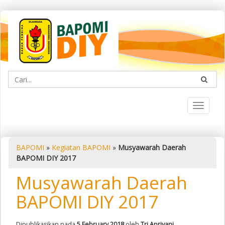
Toggle
navigati
BAPOMI
»
Kegiatan BAPOMI
»
Musyawarah Daerah
BAPOMI DIY 2017
Musyawarah Daerah
BAPOMI DIY 2017
Dipublikasikan pada
5 February 2018
oleh
Tri Apriyani