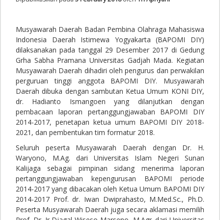
Musyawarah Daerah Badan Pembina Olahraga Mahasiswa
Indonesia Daerah Istimewa Yogyakarta (BAPOMI DIY)
dilaksanakan pada tanggal 29 Desember 2017 di Gedung
Grha Sabha Pramana Universitas Gadjah Mada. Kegiatan
Musyawarah Daerah dihadiri oleh pengurus dan perwakilan
perguruan tinggi anggota BAPOMI DIY. Musyawarah
Daerah dibuka dengan sambutan Ketua Umum KONI DIY,
dr. Hadianto Ismangoen yang dilanjutkan dengan
pembacaan laporan pertanggungjawaban BAPOMI DIY
2014-2017, penetapan ketua umum BAPOMI DIY 2018-
2021, dan pembentukan tim formatur 2018.
Seluruh peserta Musyawarah Daerah dengan Dr. H.
Waryono, M.Ag. dari Universitas Islam Negeri Sunan
Kalijaga sebagai pimpinan sidang menerima laporan
pertanggungjawaban kepengurusan BAPOMI periode
2014-2017 yang dibacakan oleh Ketua Umum BAPOMI DIY
2014-2017 Prof. dr. Iwan Dwiprahasto, M.Med.Sc., Ph.D.
Peserta Musyawarah Daerah juga secara aklamasi memilih
Prof. Dr. Ir Djagal Wiseso Marseno, M.Agr. dari Universitas